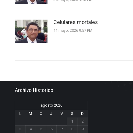
Celulares mortales
11 mayo, 2026 9:57 PM
Archivo Historico
agosto 2026
L
M
X
J
V
S
D
1
2
3
4
5
6
7
8
9