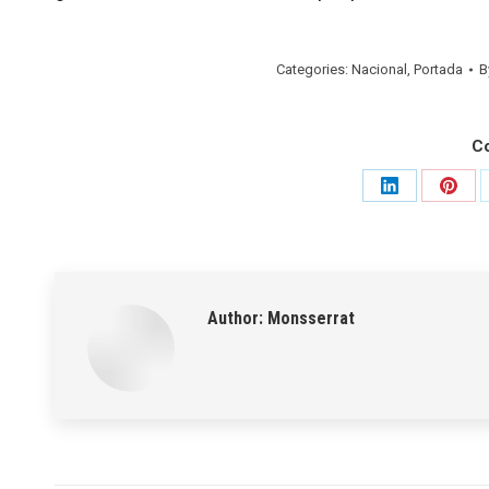
Categories:
Nacional
,
Portada
B
C
Share
Shar
on
on
LinkedIn
Pinte
Author:
Monsserrat