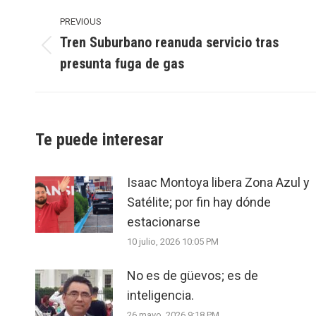
Post
navigation
PREVIOUS
Tren Suburbano reanuda servicio tras
Previous
presunta fuga de gas
post:
Te puede interesar
Isaac Montoya libera Zona Azul y
Satélite; por fin hay dónde
estacionarse
10 julio, 2026 10:05 PM
No es de güevos; es de
inteligencia.
26 mayo, 2026 9:18 PM