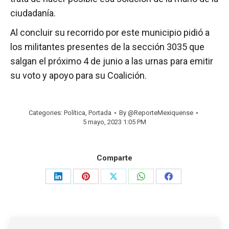
ciudadanía.
Al concluir su recorrido por este municipio pidió a
los militantes presentes de la sección 3035 que
salgan el próximo 4 de junio a las urnas para emitir
su voto y apoyo para su Coalición.
Categories:
Política
,
Portada
By
@ReporteMexiquense
5 mayo, 2023 1:05 PM
Comparte
Share
Share
Share
Share
Share
on
on
on
on
on
LinkedIn
Pinterest
X
WhatsApp
Facebook