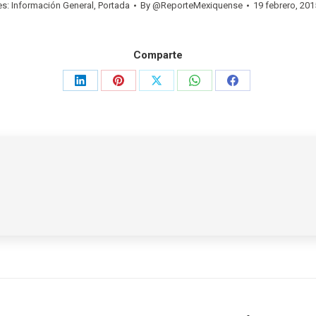
es:
Información General
,
Portada
By
@ReporteMexiquense
19 febrero, 201
Comparte
Share
Share
Share
Share
Share
on
on
on
on
on
LinkedIn
Pinterest
X
WhatsApp
Facebook