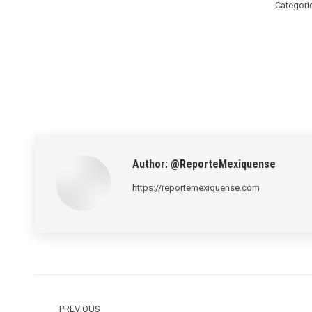
Categori
Author:
@ReporteMexiquense
https://reportemexiquense.com
Post
navigation
PREVIOUS