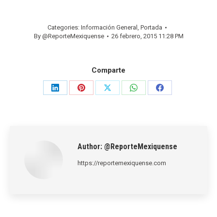
Categories:
Información General
,
Portada
By
@ReporteMexiquense
26 febrero, 2015 11:28 PM
Comparte
Share
Share
Share
Share
Share
on
on
on
on
on
LinkedIn
Pinterest
X
WhatsApp
Facebook
Author:
@ReporteMexiquense
https://reportemexiquense.com