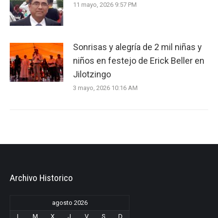
11 mayo, 2026 9:57 PM
Sonrisas y alegría de 2 mil niñas y
niños en festejo de Erick Beller en
Jilotzingo
3 mayo, 2026 10:16 AM
Archivo Historico
agosto 2026
L
M
X
J
V
S
D