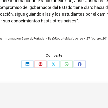
nte del Gobernador del Estado de México, José Cosmares e
l compromiso del gobernador del Estado tiene claro hacia
ucación, sigue guiando a las y los estudiantes por el ca
r sus conocimientos hasta otros países”.
es:
Información General
,
Portada
By
@ReporteMexiquense
27 febrero, 201
Comparte
Share
Share
Share
Share
Share
on
on
on
on
on
LinkedIn
Pinterest
X
WhatsApp
Facebook