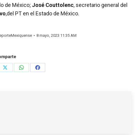
ado de México;
José Couttolenc
, secretario general del
lvo
,del PT en el Estado de México.
porteMexiquense
8 mayo, 2023 11:35 AM
omparte
e
Share
Share
Share
on
on
on
rest
X
WhatsApp
Facebook