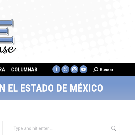
page
page
in
in
opens
opens
new
new
in
in
window
window
new
new
window
window
RA
COLUMNAS
Buscar
Search:
Facebook
X
Instagram
YouTube
page
page
page
page
N EL ESTADO DE MÉXICO
opens
opens
opens
opens
in
in
in
in
new
new
new
new
window
window
window
window
Search: