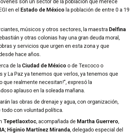
y jóvenes son un sector de la población que merece
EGI en el
Estado de México
la población de entre 0 a 19
iantes, músicos y otros sectores, la maestra
Delfina
bastián y otras colonias hay una gran deuda moral,
 obras y servicios que urgen en esta zona y que
 desde hace años.
erca de la
Ciudad de México
o de Texcoco o
s y La Paz ya tenemos que verlos, ya tenemos que
o que realmente necesitan!”, expresó la
endoso aplauso en la soleada mañana.
rán las obras de drenaje y agua, con organización,
todo con voluntad política.
én
Tepetlaoxtoc
, acompañada de
Martha Guerrero
,
NA
;
Higinio Martínez Miranda
, delegado especial del