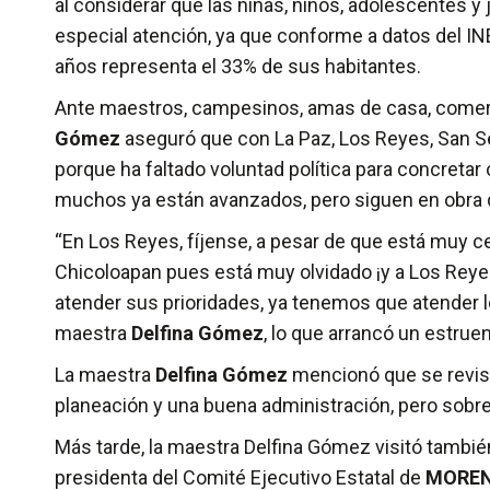
al considerar que las niñas, niños, adolescentes 
especial atención, ya que conforme a datos del IN
años representa el 33% de sus habitantes.
Ante maestros, campesinos, amas de casa, comerc
Gómez
aseguró que con La Paz, Los Reyes, San Se
porque ha faltado voluntad política para concretar
muchos ya están avanzados, pero siguen en obra
“En Los Reyes, fíjense, a pesar de que está muy c
Chicoloapan pues está muy olvidado ¡y a Los Reye
atender sus prioridades, ya tenemos que atender l
maestra
Delfina Gómez
, lo que arrancó un estru
La maestra
Delfina Gómez
mencionó que se revisa
planeación y una buena administración, pero sobre 
Más tarde, la maestra Delfina Gómez visitó tambi
presidenta del Comité Ejecutivo Estatal de
MORE