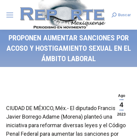
Buscar
Search:
PROPONEN AUMENTAR SANCIONES POR
ACOSO Y HOSTIGAMIENTO SEXUAL EN EL
ÁMBITO LABORAL
Ago
4
CIUDAD DE MÉXICO, Méx.- El diputado Francisco
2023
Javier Borrego Adame (Morena) planteó una
iniciativa para reformar diversas leyes y el Código
Penal Federal para aumentar las sanciones por