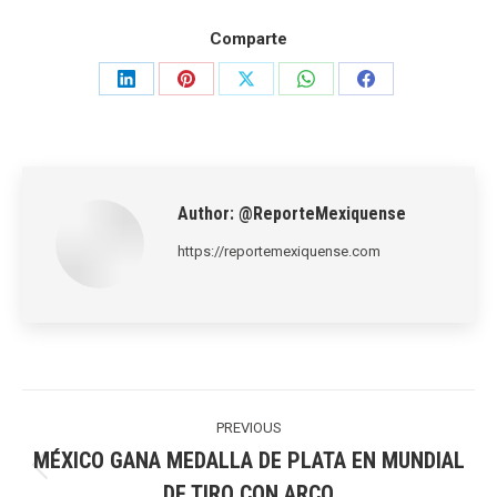
Comparte
Share
Share
Share
Share
Share
on
on
on
on
on
LinkedIn
Pinterest
X
WhatsApp
Facebook
Author:
@ReporteMexiquense
https://reportemexiquense.com
Post
navigation
PREVIOUS
MÉXICO GANA MEDALLA DE PLATA EN MUNDIAL
Previous
DE TIRO CON ARCO