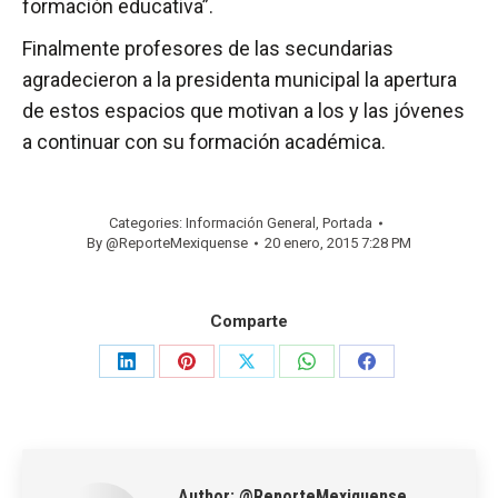
formación educativa”.
Finalmente profesores de las secundarias
agradecieron a la presidenta municipal la apertura
de estos espacios que motivan a los y las jóvenes
a continuar con su formación académica.
Categories:
Información General
,
Portada
By
@ReporteMexiquense
20 enero, 2015 7:28 PM
Comparte
Share
Share
Share
Share
Share
on
on
on
on
on
LinkedIn
Pinterest
X
WhatsApp
Facebook
Author:
@ReporteMexiquense