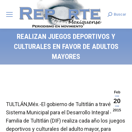
Buscar
Search:
REALIZAN JUEGOS DEPORTIVOS Y
CULTURALES EN FAVOR DE ADULTOS
MAYORES
Feb
20
TULTLÁN,Méx.-El gobierno de Tultitlán a través del
2015
Sistema Municipal para el Desarrollo Integral de la
Familia de Tultitlán (DIF) realiza cada año los juegos
deportivos y culturales del adulto mayor, para