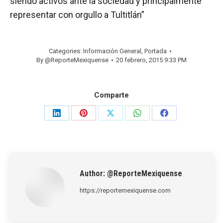
siendo activos ante la sociedad y principalmente
representar con orgullo a Tultitlán”
Categories:
Información General
,
Portada
By
@ReporteMexiquense
20 febrero, 2015 9:33 PM
Comparte
Share
Share
Share
Share
Share
on
on
on
on
on
LinkedIn
Pinterest
X
WhatsApp
Facebook
Author:
@ReporteMexiquense
https://reportemexiquense.com