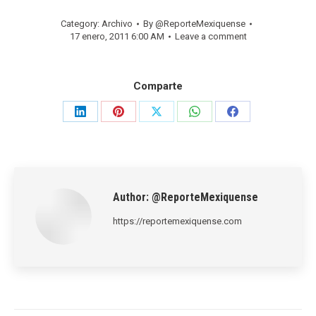
Category:
Archivo
By
@ReporteMexiquense
17 enero, 2011 6:00 AM
Leave a comment
Comparte
Share
Share
Share
Share
Share
on
on
on
on
on
LinkedIn
Pinterest
X
WhatsApp
Facebook
Author:
@ReporteMexiquense
https://reportemexiquense.com