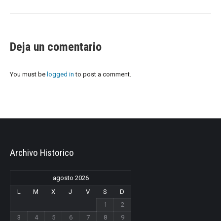
Deja un comentario
You must be
logged in
to post a comment.
Archivo Historico
agosto 2026
L
M
X
J
V
S
D
1
2
3
4
5
6
7
8
9