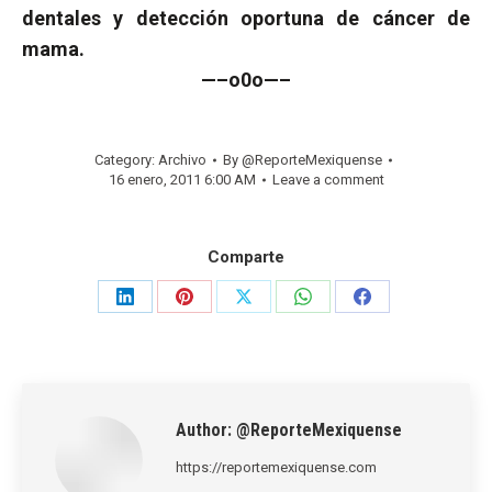
dentales y detección oportuna de cáncer de
mama.
—–o0o—–
Category:
Archivo
By
@ReporteMexiquense
16 enero, 2011 6:00 AM
Leave a comment
Comparte
Share
Share
Share
Share
Share
on
on
on
on
on
LinkedIn
Pinterest
X
WhatsApp
Facebook
Author:
@ReporteMexiquense
https://reportemexiquense.com