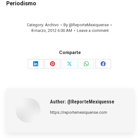
Periodismo
Category:
Archivo
By
@ReporteMexiquense
8 marzo, 2012 6:00 AM
Leave a comment
Comparte
Share
Share
Share
Share
Share
on
on
on
on
on
LinkedIn
Pinterest
X
WhatsApp
Facebook
Author:
@ReporteMexiquense
https://reportemexiquense.com