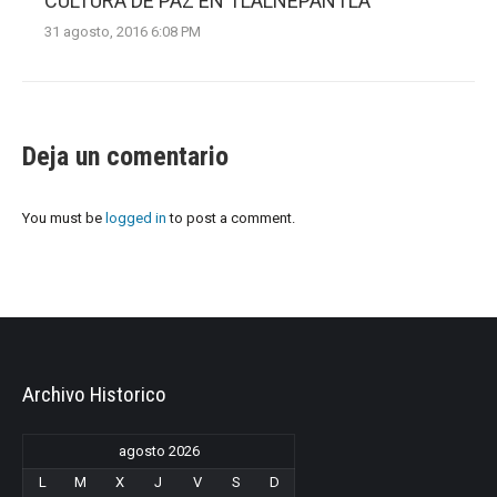
CULTURA DE PAZ EN TLALNEPANTLA
31 agosto, 2016 6:08 PM
Deja un comentario
You must be
logged in
to post a comment.
Archivo Historico
agosto 2026
L
M
X
J
V
S
D