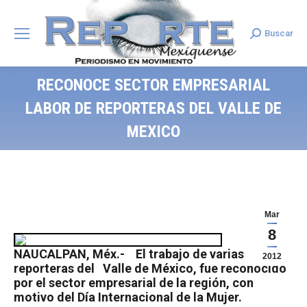
Buscar
Search:
RECONOCE SECTOR EMPRESARIAL
LABOR DE REPORTERAS DEL VALLE DE
MEXICO
Mar
8
NAUCALPAN, Méx.-
El trabajo de varias
2012
reporteras del
Valle de México, fue reconocido
por el sector empresarial de la región, con
motivo del Día Internacional de la Mujer.