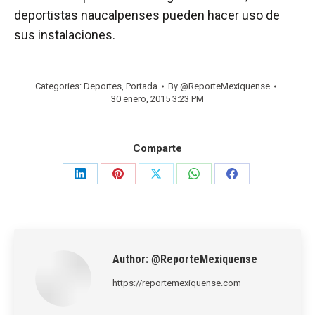
deportistas naucalpenses pueden hacer uso de
sus instalaciones.
Categories:
Deportes
,
Portada
By
@ReporteMexiquense
30 enero, 2015 3:23 PM
Comparte
Share
Share
Share
Share
Share
on
on
on
on
on
LinkedIn
Pinterest
X
WhatsApp
Facebook
Author:
@ReporteMexiquense
https://reportemexiquense.com