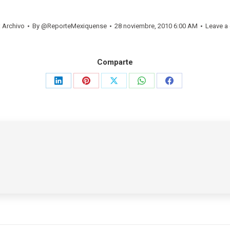
:
Archivo
By
@ReporteMexiquense
28 noviembre, 2010 6:00 AM
Leave a
Comparte
Share
Share
Share
Share
Share
on
on
on
on
on
LinkedIn
Pinterest
X
WhatsApp
Facebook