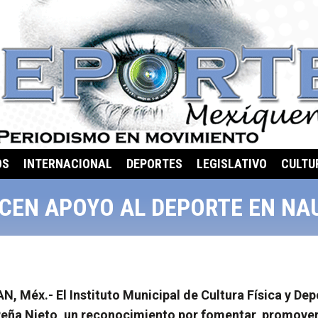
OS
INTERNACIONAL
DEPORTES
LEGISLATIVO
CULTU
CEN APOYO AL DEPORTE EN NA
 Méx.- El Instituto Municipal de Cultura Física y De
eña Nieto, un reconocimiento por fomentar, promover y