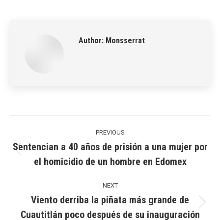
on
on
on
on
on
LinkedIn
Pinterest
X
WhatsApp
Facebook
Author:
Monsserrat
Post
navigation
PREVIOUS
Sentencian a 40 años de prisión a una mujer por
Previous
el homicidio de un hombre en Edomex
post:
NEXT
Viento derriba la piñata más grande de
Next
Cuautitlán poco después de su inauguración