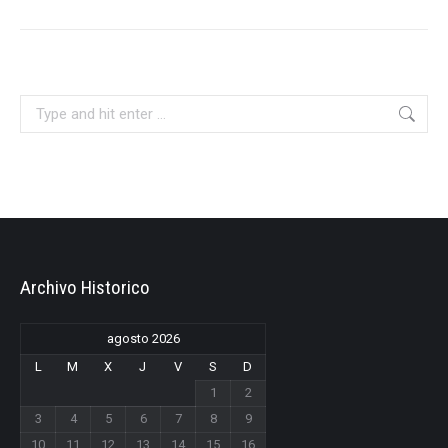
post:
Search:
Archivo Historico
agosto 2026
L
M
X
J
V
S
D
1
2
3
4
5
6
7
8
9
10
11
12
13
14
15
16