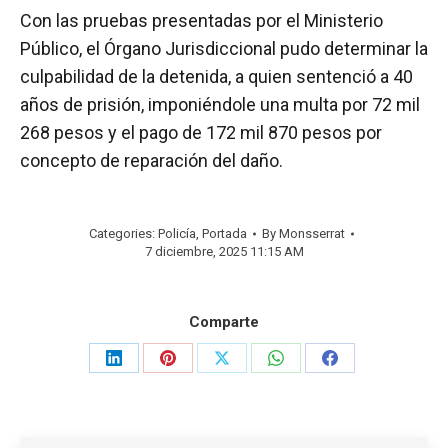
Con las pruebas presentadas por el Ministerio
Público, el Órgano Jurisdiccional pudo determinar la
culpabilidad de la detenida, a quien sentenció a 40
años de prisión, imponiéndole una multa por 72 mil
268 pesos y el pago de 172 mil 870 pesos por
concepto de reparación del daño.
Categories:
Policía
,
Portada
By
Monsserrat
7 diciembre, 2025 11:15 AM
Comparte
Share
Share
Share
Share
Share
on
on
on
on
on
LinkedIn
Pinterest
X
WhatsApp
Facebook