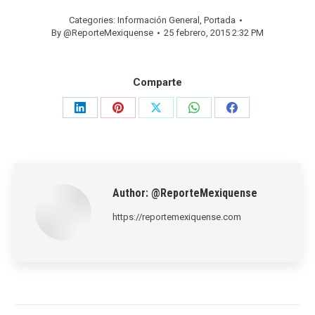
Categories:
Información General
,
Portada
By
@ReporteMexiquense
25 febrero, 2015 2:32 PM
Comparte
Share
Share
Share
Share
Share
on
on
on
on
on
LinkedIn
Pinterest
X
WhatsApp
Facebook
Author:
@ReporteMexiquense
https://reportemexiquense.com
Post