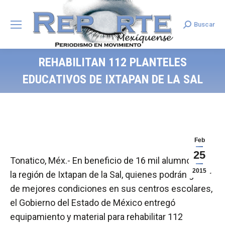
Buscar
Search:
REHABILITAN 112 PLANTELES
EDUCATIVOS DE IXTAPAN DE LA SAL
Feb
25
Tonatico, Méx.- En beneficio de 16 mil alumnos de
2015
la región de Ixtapan de la Sal, quienes podrán gozar
de mejores condiciones en sus centros escolares,
el Gobierno del Estado de México entregó
equipamiento y material para rehabilitar 112