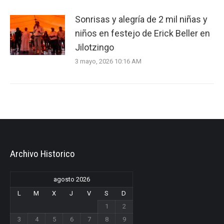
Sonrisas y alegría de 2 mil niñas y
niños en festejo de Erick Beller en
Jilotzingo
3 mayo, 2026 10:16 AM
Archivo Historico
agosto 2026
L
M
X
J
V
S
D
1
2
3
4
5
6
7
8
9