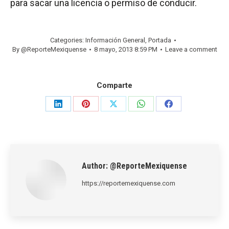
para sacar una licencia o permiso de conducir.
Categories:
Información General
,
Portada
By
@ReporteMexiquense
8 mayo, 2013 8:59 PM
Leave a comment
Comparte
Share
Share
Share
Share
Share
on
on
on
on
on
LinkedIn
Pinterest
X
WhatsApp
Facebook
Author:
@ReporteMexiquense
https://reportemexiquense.com