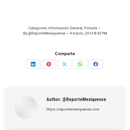
Categories:
Información General
,
Portada
By
@ReporteMexiquense
4 marzo, 2014 8:43 PM
Comparte
Share
Share
Share
Share
Share
on
on
on
on
on
LinkedIn
Pinterest
X
WhatsApp
Facebook
Author:
@ReporteMexiquense
https://reportemexiquense.com