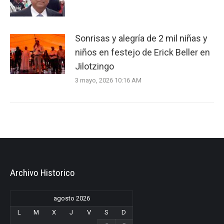
Sonrisas y alegría de 2 mil niñas y
niños en festejo de Erick Beller en
Jilotzingo
3 mayo, 2026 10:16 AM
Archivo Historico
agosto 2026
L
M
X
J
V
S
D