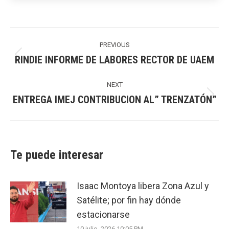
Post
navigation
PREVIOUS
RINDIE INFORME DE LABORES RECTOR DE UAEM
Previous
post:
NEXT
ENTREGA IMEJ CONTRIBUCION AL” TRENZATÓN”
Next
post:
Te puede interesar
Isaac Montoya libera Zona Azul y
Satélite; por fin hay dónde
estacionarse
10 julio, 2026 10:05 PM