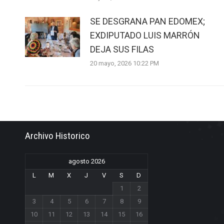
SE DESGRANA PAN EDOMEX;
EXDIPUTADO LUIS MARRÓN
DEJA SUS FILAS
20 mayo, 2026 10:22 PM
Archivo Historico
agosto 2026
L
M
X
J
V
S
D
1
2
3
4
5
6
7
8
9
10
11
12
13
14
15
16