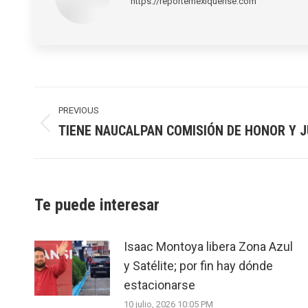
https://reportemexiquense.com
Post
navigation
PREVIOUS
TIENE NAUCALPAN COMISIÓN DE HONOR Y J
Previous
post:
Te puede interesar
Isaac Montoya libera Zona Azul
y Satélite; por fin hay dónde
estacionarse
10 julio, 2026 10:05 PM