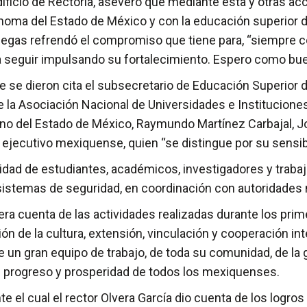
ificio de Rectoría, aseveró que mediante esta y otras acc
oma del Estado de México y con la educación superior de
illegas refrendó el compromiso que tiene para, “siempre 
 seguir impulsando su fortalecimiento. Espero como buen
ue se dieron cita el subsecretario de Educación Superior 
de la Asociación Nacional de Universidades e Institucion
rno del Estado de México, Raymundo Martínez Carbajal, Jo
el ejecutivo mexiquense, quien “se distingue por su sensib
gridad de estudiantes, académicos, investigadores y trab
stemas de seguridad, en coordinación con autoridades m
iera cuenta de las actividades realizadas durante los pr
ón de la cultura, extensión, vinculación y cooperación inte
 un gran equipo de trabajo, de toda su comunidad, de la 
l progreso y prosperidad de todos los mexiquenses.
e el cual el rector Olvera García dio cuenta de los logros 