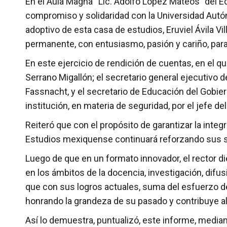
En el Aula Magna “Lic. Adolfo López Mateos” del Ed
compromiso y solidaridad con la Universidad Autón
adoptivo de esta casa de estudios, Eruviel Ávila V
permanente, con entusiasmo, pasión y cariño, para
En este ejercicio de rendición de cuentas, en el q
Serrano Migallón; el secretario general ejecutivo 
Fassnacht, y el secretario de Educación del Gobie
institución, en materia de seguridad, por el jefe d
Reiteró que con el propósito de garantizar la inte
Estudios mexiquense continuará reforzando sus si
Luego de que en un formato innovador, el rector d
en los ámbitos de la docencia, investigación, difusi
que con sus logros actuales, suma del esfuerzo de
honrando la grandeza de su pasado y contribuye a
Así lo demuestra, puntualizó, este informe, mediant