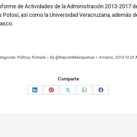
Informe de Actividades de la Administración 2013-2017 d
uis Potosí, así como la Universidad Veracruzana, además 
basco.
tegories:
Política
,
Portada
By
@ReporteMexiquense
4 marzo, 2014 12:23
Comparte
Share
Share
Share
Share
Share
on
on
on
on
on
LinkedIn
Pinterest
X
WhatsApp
Facebook