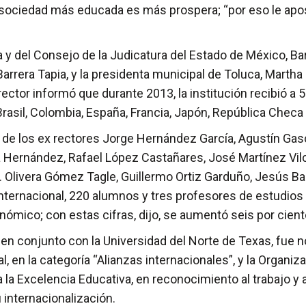
a sociedad más educada es más prospera; “por eso le apo
ia y del Consejo de la Judicatura del Estado de México, Ba
 Barrera Tapia, y la presidenta municipal de Toluca, Mart
 rector informó que durante 2013, la institución recibió a
rasil, Colombia, España, Francia, Japón, República Checa 
o, de los ex rectores Jorge Hernández García, Agustín Ga
a Hernández, Rafael López Castañares, José Martínez Vilc
. Olivera Gómez Tagle, Guillermo Ortiz Garduño, Jesús Bar
nternacional, 220 alumnos y tres profesores de estudios p
mico; con estas cifras, dijo, se aumentó seis por ciento 
n conjunto con la Universidad del Norte de Texas, fue 
, en la categoría “Alianzas internacionales”, y la Organiz
a la Excelencia Educativa, en reconocimiento al trabajo y 
u internacionalización.