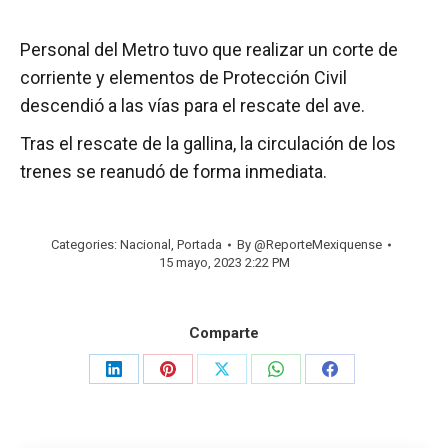
Personal del Metro tuvo que realizar un corte de
corriente y elementos de Protección Civil
descendió a las vías para el rescate del ave.
Tras el rescate de la gallina, la circulación de los
trenes se reanudó de forma inmediata.
Categories:
Nacional
,
Portada
By
@ReporteMexiquense
15 mayo, 2023 2:22 PM
Comparte
Share
Share
Share
Share
Share
on
on
on
on
on
LinkedIn
Pinterest
X
WhatsApp
Facebook