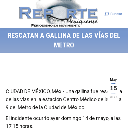
Buscar
Search:
RESCATAN A GALLINA DE LAS VÍAS DEL
METRO
May
15
CIUDAD DE MÉXICO, Méx.- Una gallina fue rescatada
2023
de las vías en la estación Centro Médico de la Línea
9 del Metro de la Ciudad de México.
El incidente ocurrió ayer domingo 14 de mayo, a las
17:15 horas.