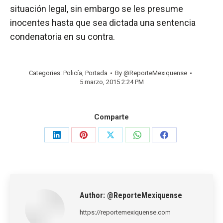
situación legal, sin embargo se les presume
inocentes hasta que sea dictada una sentencia
condenatoria en su contra.
Categories:
Policía
,
Portada
By
@ReporteMexiquense
5 marzo, 2015 2:24 PM
Comparte
Share
Share
Share
Share
Share
on
on
on
on
on
LinkedIn
Pinterest
X
WhatsApp
Facebook
Author:
@ReporteMexiquense
https://reportemexiquense.com