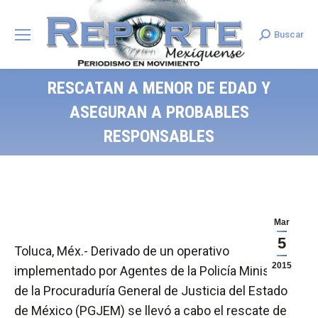
Buscar
Search:
RESCATAN A MENOR DE EDAD Y
ASEGURAN A PROBABLES
RESPONSABLES
Mar
5
Toluca, Méx.- Derivado de un operativo
2015
implementado por Agentes de la Policía Ministerial
de la Procuraduría General de Justicia del Estado
de México (PGJEM) se llevó a cabo el rescate de