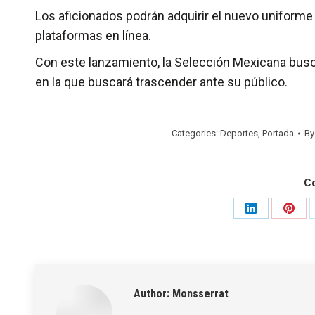
Los aficionados podrán adquirir el nuevo uniforme a
plataformas en línea.
Con este lanzamiento, la Selección Mexicana busca 
en la que buscará trascender ante su público.
Categories:
Deportes
,
Portada
B
C
Share
Shar
on
on
LinkedIn
Pinte
Author:
Monsserrat