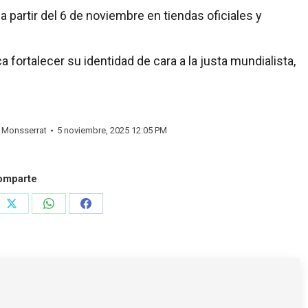
 partir del 6 de noviembre en tiendas oficiales y
fortalecer su identidad de cara a la justa mundialista,
y
Monsserrat
5 noviembre, 2025 12:05 PM
omparte
e
Share
Share
Share
on
on
on
rest
X
WhatsApp
Facebook