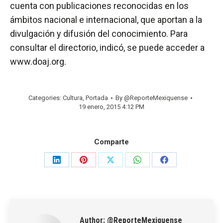
cuenta con publicaciones reconocidas en los
ámbitos nacional e internacional, que aportan a la
divulgación y difusión del conocimiento. Para
consultar el directorio, indicó, se puede acceder a
www.doaj.org.
Categories:
Cultura
,
Portada
By
@ReporteMexiquense
19 enero, 2015 4:12 PM
Comparte
Share
Share
Share
Share
Share
on
on
on
on
on
LinkedIn
Pinterest
X
WhatsApp
Facebook
Author:
@ReporteMexiquense