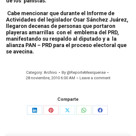
de los
panistas.
Cabe mencionar que durante el Informe de
Actividades del legislador Osar Sánchez Juárez,
llegaron decenas de personas que portaron
playeras amarrillas
con el
emblema del PRD,
manifestando su respaldo al diputado y a
la
alianza PAN – PRD para el proceso electoral que
se avecina.
Category:
Archivo
By
@ReporteMexiquense
28 noviembre, 2010 6:00 AM
Leave a comment
Comparte
Share
Share
Share
Share
Share
on
on
on
on
on
LinkedIn
Pinterest
X
WhatsApp
Facebook