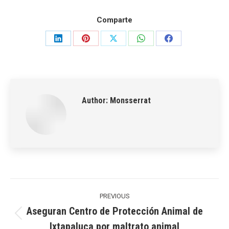
Comparte
Share
Share
Share
Share
Share
on
on
on
on
on
LinkedIn
Pinterest
X
WhatsApp
Facebook
Author:
Monsserrat
Post
navigation
PREVIOUS
Aseguran Centro de Protección Animal de
Previous
Ixtapaluca por maltrato animal