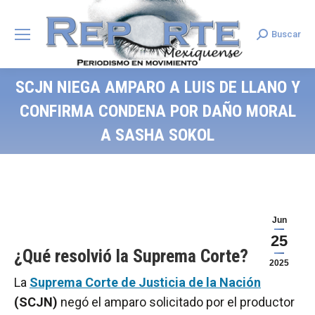
Buscar
Search:
SCJN NIEGA AMPARO A LUIS DE LLANO Y
CONFIRMA CONDENA POR DAÑO MORAL
A SASHA SOKOL
Jun
25
¿Qué resolvió la Suprema Corte?
2025
La
Suprema Corte de Justicia de la Nación
(SCJN)
negó el amparo solicitado por el productor