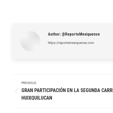
Author:
@ReporteMexiquense
https://reportemexiquense.com
Post
navigation
PREVIOUS
GRAN PARTICIPACIÓN EN LA SEGUNDA CARR
Previous
HUIXQUILUCAN
post: