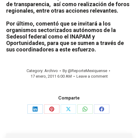
de transparencia,
así como realización de foros
regionales, entre otras acciones relevantes.
Por último, comentó que se invitará a los
organismos sectorizados autónomos de la
Sedesol federal como el INAPAM y
Oportunidades, para que se sumen a través de
sus coordinadores a este esfuerzo.
Category:
Archivo
By
@ReporteMexiquense
17 enero, 2011 6:00 AM
Leave a comment
Comparte
Share
Share
Share
Share
Share
on
on
on
on
on
LinkedIn
Pinterest
X
WhatsApp
Facebook