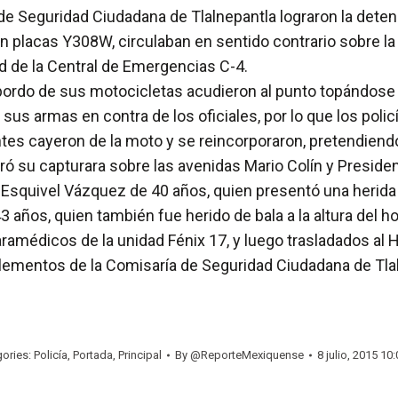
 Seguridad Ciudadana de Tlalnepantla lograron la deten
n placas Y308W, circulaban en sentido contrario sobre la
 de la Central de Emergencias C-4.
a bordo de sus motocicletas acudieron al punto topándose 
s armas en contra de los oficiales, por lo que los policí
tes cayeron de la moto y se reincorporaron, pretendiendo 
ó su capturara sobre las avenidas Mario Colín y Presiden
quivel Vázquez de 40 años, quien presentó una herida en 
años, quien también fue herido de bala a la altura del h
ramédicos de la unidad Fénix 17, y luego trasladados al H
lementos de la Comisaría de Seguridad Ciudadana de Tlal
ories:
Policía
,
Portada
,
Principal
By
@ReporteMexiquense
8 julio, 2015 10