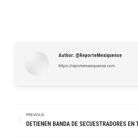
Author:
@ReporteMexiquense
https://reportemexiquense.com
Post
navigation
PREVIOUS
DETIENEN BANDA DE SECUESTRADORES EN
Previous
post: