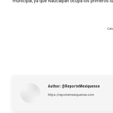
municipal, ya que Naucalpan ocupa los primeros l
Cat
Author:
@ReporteMexiquense
https://reportemexiquense.com