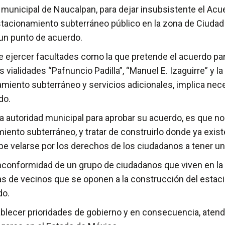
 municipal de Naucalpan, para dejar insubsistente el Acue
estacionamiento subterráneo público en la zona de Ciudad 
 un punto de acuerdo.
ó que ejercer facultades como la que pretende el acuerdo 
vialidades “Pafnuncio Padilla”, “Manuel E. Izaguirre” y la
miento subterráneo y servicios adicionales, implica nec
do.
la autoridad municipal para aprobar su acuerdo, es que 
amiento subterráneo, y tratar de construirlo donde ya exis
e velarse por los derechos de los ciudadanos a tener un
nconformidad de un grupo de ciudadanos que viven en la 
as de vecinos que se oponen a la construcción del estac
do.
blecer prioridades de gobierno y en consecuencia, atender