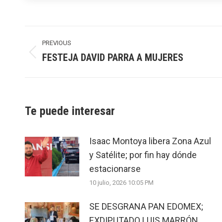
Post
navigation
PREVIOUS
FESTEJA DAVID PARRA A MUJERES
Previous
post:
Te puede interesar
Isaac Montoya libera Zona Azul
y Satélite; por fin hay dónde
estacionarse
10 julio, 2026 10:05 PM
SE DESGRANA PAN EDOMEX;
EXDIPUTADO LUIS MARRÓN