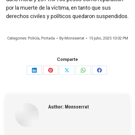
por la muerte de la víctima, en tanto que sus
derechos civiles y políticos quedaron suspendidos.
Categories:
Policía
,
Portada
By
Monsserrat
15 julio, 2025 10:02 PM
Comparte
Share
Share
Share
Share
Share
on
on
on
on
on
LinkedIn
Pinterest
X
WhatsApp
Facebook
Author:
Monsserrat