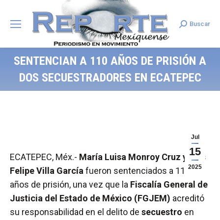
Buscar
Search:
SENTENCIAN A 110 AÑOS DE PRISIÓN A
DOS SECUESTRADORES EN ECATEPEC
Jul
15
ECATEPEC, Méx.-
María Luisa Monroy Cruz y Luis
2025
Felipe Villa García
fueron sentenciados a 110
años de prisión, una vez que la
Fiscalía General de
Justicia del Estado de México (FGJEM)
acreditó
su responsabilidad en el delito de
secuestro
en