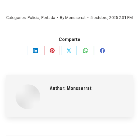
Categories:
Policía
,
Portada
By
Monsserrat
5 octubre, 2025 2:31 PM
Comparte
Share
Share
Share
Share
Share
on
on
on
on
on
LinkedIn
Pinterest
X
WhatsApp
Facebook
Author:
Monsserrat