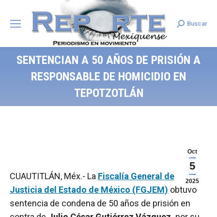
Buscar
Search:
SENTENCIAN A 50 AÑOS DE PRISIÓN A
RESPONSABLE DE HOMICIDIO EN
TEPOTZOTLÁN
Oct
5
CUAUTITLÁN, Méx.- La
Fiscalía General de
2025
Justicia del Estado de México (FGJEM)
obtuvo
sentencia de condena de 50 años de prisión en
contra de
Julio César Gutiérrez Vázquez,
por su