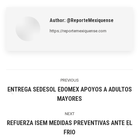
LinkedIn
Pinterest
X
WhatsApp
Facebook
Author:
@ReporteMexiquense
https://reportemexiquense.com
Post
navigation
PREVIOUS
ENTREGA SEDESOL EDOMEX APOYOS A ADULTOS
Previous
MAYORES
post:
NEXT
REFUERZA ISEM MEDIDAS PREVENTIVAS ANTE EL
Next
FRIO
post: