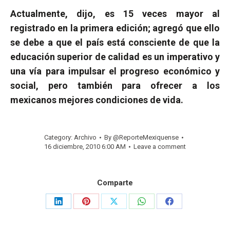
Actualmente, dijo, es 15 veces mayor al
registrado en la primera edición; agregó que ello
se debe a que el país está consciente de que la
educación superior de calidad es un imperativo y
una vía para impulsar el progreso económico y
social, pero también para ofrecer a los
mexicanos mejores condiciones de vida.
Category:
Archivo
By
@ReporteMexiquense
16 diciembre, 2010 6:00 AM
Leave a comment
Comparte
Share
Share
Share
Share
Share
on
on
on
on
on