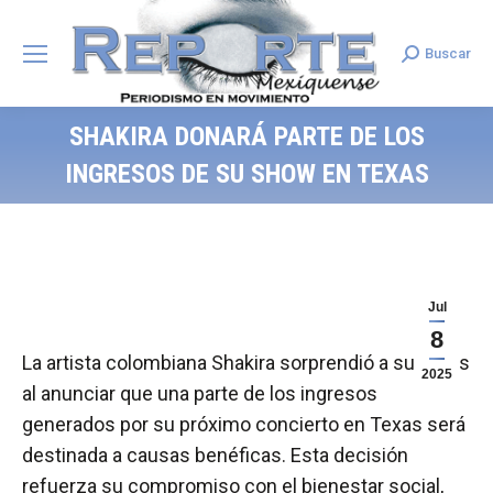
Buscar
Search:
SHAKIRA DONARÁ PARTE DE LOS
INGRESOS DE SU SHOW EN TEXAS
Jul
8
La artista colombiana Shakira sorprendió a sus fans
2025
al anunciar que una parte de los ingresos
generados por su próximo concierto en Texas será
destinada a causas benéficas. Esta decisión
refuerza su compromiso con el bienestar social,