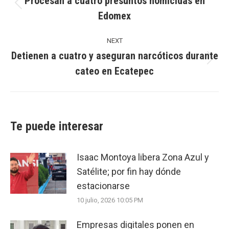
Procesan a cuatro presuntos homicidas en
Previous
Edomex
post:
NEXT
Detienen a cuatro y aseguran narcóticos durante
Next
cateo en Ecatepec
post:
Te puede interesar
Isaac Montoya libera Zona Azul y
Satélite; por fin hay dónde
estacionarse
10 julio, 2026 10:05 PM
Empresas digitales ponen en