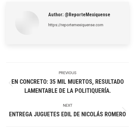
LinkedIn
Pinterest
X
WhatsApp
Facebook
Author:
@ReporteMexiquense
https://reportemexiquense.com
Post
navigation
PREVIOUS
EN CONCRETO: 35 MIL MUERTOS, RESULTADO
Previous
LAMENTABLE DE LA POLITIQUERÍA.
post:
NEXT
ENTREGA JUGUETES EDIL DE NICOLÁS ROMERO
Next
post: