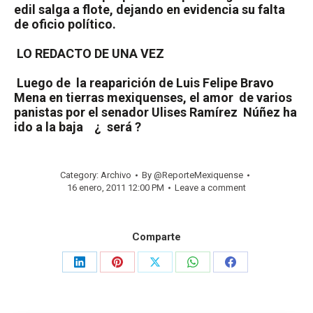
edil salga a flote, dejando en evidencia su falta
de oficio político.
LO REDACTO DE UNA VEZ
Luego de
la reaparición de Luis Felipe Bravo
Mena en tierras mexiquenses, el amor
de varios
panistas por el senador Ulises Ramírez
Núñez ha
ido a la baja
¿
será ?
Category:
Archivo
By
@ReporteMexiquense
16 enero, 2011 12:00 PM
Leave a comment
Comparte
Share
Share
Share
Share
Share
on
on
on
on
on