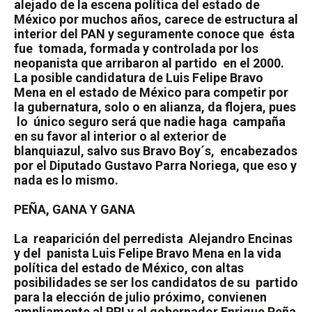
alejado de la escena política del estado de
México por muchos años, carece de estructura al
interior del PAN y seguramente conoce que
ésta
fue
tomada, formada y controlada por los
neopanista que arribaron al partido
en el 2000.
La posible candidatura de Luis Felipe Bravo
Mena en el estado de México para competir por
la gubernatura, solo o en alianza, da flojera, pues
lo
único seguro será que nadie haga
campaña
en su favor al interior o al exterior de
blanquiazul, salvo sus Bravo Boy´s,
encabezados
por el Diputado Gustavo Parra Noriega, que eso y
nada es lo mismo.
PEÑA, GANA Y GANA
La
reaparición del perredista
Alejandro Encinas
y del
panista Luis Felipe Bravo Mena en la vida
política del estado de México, con altas
posibilidades se ser los candidatos de su
partido
para la elección de julio próximo, convienen
ampliamente al PRI y al gobernador Enrique Peña