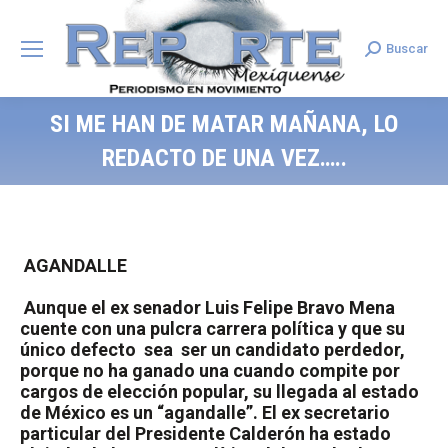
Buscar
Search:
SI ME HAN DE MATAR MAÑANA, LO
REDACTO DE UNA VEZ…..
AGANDALLE
Aunque el ex senador Luis Felipe Bravo Mena
cuente con una pulcra carrera política y que su
único defecto
sea
ser un candidato perdedor,
porque no ha ganado una cuando compite por
cargos de elección popular, su llegada al estado
de México es un “agandalle”. El ex secretario
particular del Presidente Calderón ha estado