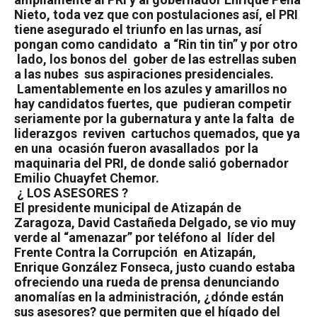
Nieto, toda vez que con postulaciones así, el PRI
tiene asegurado el triunfo en las urnas, así
pongan como candidato
a “Rin tin tin” y por otro
lado, los bonos del
gober de las estrellas suben
a las nubes
sus aspiraciones presidenciales.
Lamentablemente en los azules y amarillos no
hay candidatos fuertes, que
pudieran competir
seriamente por la gubernatura y ante la falta
de
liderazgos
reviven
cartuchos quemados, que ya
en una
ocasión fueron avasallados
por la
maquinaria del PRI, de donde salió gobernador
Emilio Chuayfet Chemor.
¿ LOS ASESORES ?
El presidente municipal de Atizapán de
Zaragoza, David Castañeda Delgado, se vio muy
verde al “amenazar” por teléfono al
líder del
Frente Contra la Corrupción
en Atizapán,
Enrique González Fonseca, justo cuando estaba
ofreciendo una rueda de prensa denunciando
anomalías en la administración, ¿dónde están
sus asesores? que permiten que el hígado del