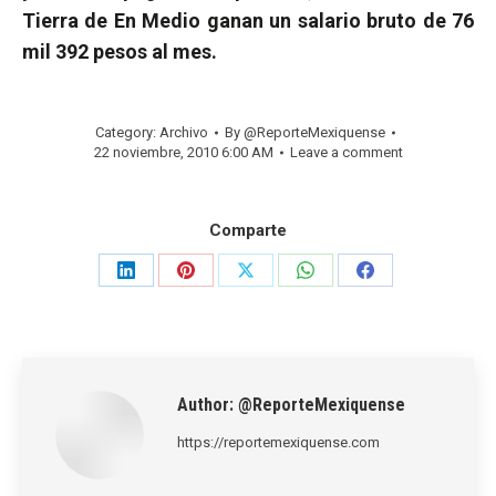
Tierra de En Medio ganan un salario bruto de 76
mil 392 pesos al mes.
Category:
Archivo
By
@ReporteMexiquense
22 noviembre, 2010 6:00 AM
Leave a comment
Comparte
Share
Share
Share
Share
Share
on
on
on
on
on
LinkedIn
Pinterest
X
WhatsApp
Facebook
Author:
@ReporteMexiquense
https://reportemexiquense.com