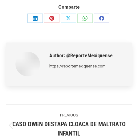
Comparte
Share
Share
Share
Share
Share
on
on
on
on
on
LinkedIn
Pinterest
X
WhatsApp
Facebook
Author:
@ReporteMexiquense
https://reportemexiquense.com
Post
navigation
PREVIOUS
CASO OWEN DESTAPA CLOACA DE MALTRATO
Previous
INFANTIL
post: