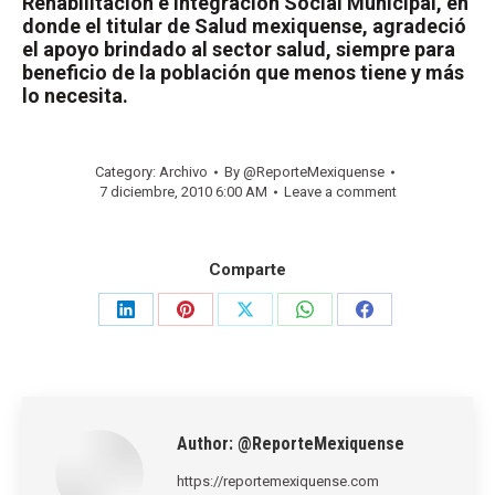
Rehabilitación e Integración Social Municipal, en
donde el titular de Salud mexiquense, agradeció
el apoyo brindado al sector salud, siempre para
beneficio de la población que menos tiene y más
lo necesita.
Category:
Archivo
By
@ReporteMexiquense
7 diciembre, 2010 6:00 AM
Leave a comment
Comparte
Share
Share
Share
Share
Share
on
on
on
on
on
LinkedIn
Pinterest
X
WhatsApp
Facebook
Author:
@ReporteMexiquense
https://reportemexiquense.com