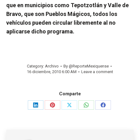
que en municipios como Tepotzotlán y Valle de
Bravo, que son Pueblos Mágicos, todos los
vehículos pueden circular libremente al no
aplicarse dicho programa.
Category:
Archivo
By
@ReporteMexiquense
16 diciembre, 2010 6:00 AM
Leave a comment
Comparte
Share
Share
Share
Share
Share
on
on
on
on
on
LinkedIn
Pinterest
X
WhatsApp
Facebook