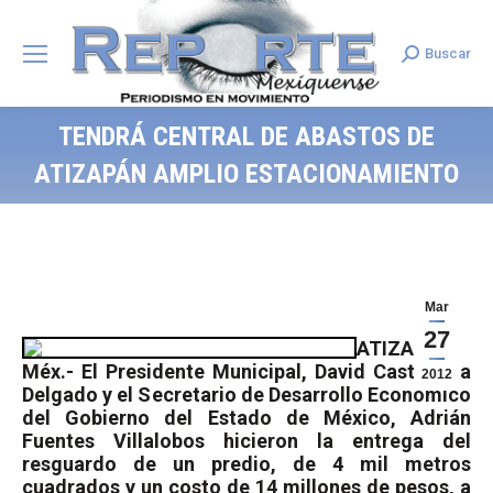
Buscar
Search:
TENDRÁ CENTRAL DE ABASTOS DE
ATIZAPÁN AMPLIO ESTACIONAMIENTO
Mar
27
ATIZAPAN,
Méx.- El Presidente Municipal, David Castañeda
2012
Delgado y el Secretario de Desarrollo Económico
del Gobierno del Estado de México, Adrián
Fuentes Villalobos hicieron la entrega del
resguardo de un predio, de 4 mil metros
cuadrados y un costo de 14 millones de pesos, a