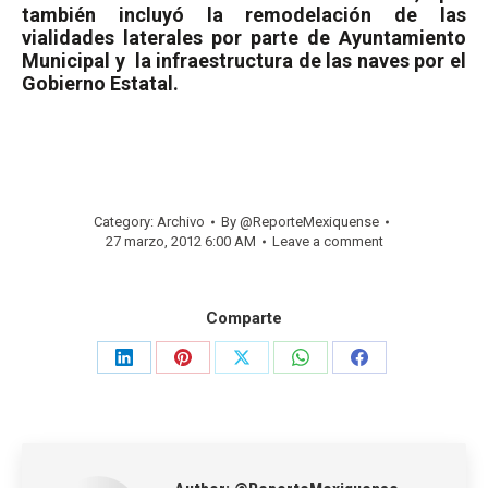
también incluyó la remodelación de las
vialidades laterales por parte de Ayuntamiento
Municipal y
la infraestructura de las naves por el
Gobierno Estatal.
Category:
Archivo
By
@ReporteMexiquense
27 marzo, 2012 6:00 AM
Leave a comment
Comparte
Share
Share
Share
Share
Share
on
on
on
on
on
LinkedIn
Pinterest
X
WhatsApp
Facebook