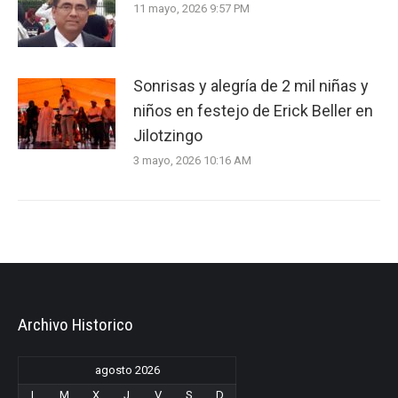
11 mayo, 2026 9:57 PM
Sonrisas y alegría de 2 mil niñas y
niños en festejo de Erick Beller en
Jilotzingo
3 mayo, 2026 10:16 AM
Archivo Historico
agosto 2026
L
M
X
J
V
S
D