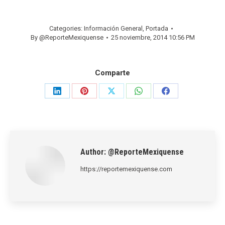
Categories:
Información General
,
Portada
By
@ReporteMexiquense
25 noviembre, 2014 10:56 PM
Comparte
Share
Share
Share
Share
Share
on
on
on
on
on
LinkedIn
Pinterest
X
WhatsApp
Facebook
Author:
@ReporteMexiquense
https://reportemexiquense.com