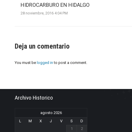
HIDROCARBURO EN HIDALGO
28 noviembre, 2016 4:04 PM
Deja un comentario
You must be
logged in
to post a comment.
Archivo Historico
agosto 2026
L
M
X
J
V
S
D
1
2