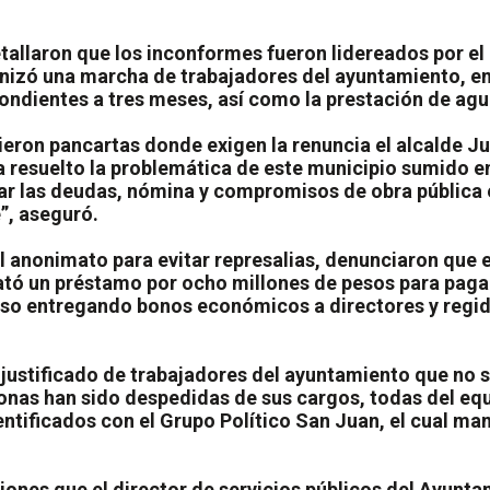
etallaron que los inconformes fueron lidereados por e
nizó una marcha de trabajadores del ayuntamiento, en 
pondientes a tres meses, así como la prestación de agu
ieron pancartas donde exigen la renuncia el alcalde 
a resuelto la problemática de este municipio sumido en
r las deudas, nómina y compromisos de obra pública e
e”, aseguró.
el anonimato para evitar represalias, denunciaron que 
ató un préstamo por ocho millones de pesos para pagar
uso entregando bonos económicos a directores y regidor
ustificado de trabajadores del ayuntamiento que no se
nas han sido despedidas de sus cargos, todas del equi
tificados con el Grupo Político San Juan, el cual mant
siones que el director de servicios públicos del Ayunt