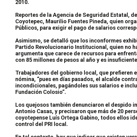
2010.
Reportes de la Agencia de Seguridad Estatal, d
Coyotepec, Maurilio Fuentes Pineda, quien orga
Públicos, para exigir el pago de salarios corres
Asimismo, se detalló que los inconformes exhib
Partido Revolucionario Institucional, quien no h
argumenta que carece de recursos para enfrenta
con 85 millones de pesos al año y es insuficient
Trabajadores del gobierno local, que prefieren 
nómina, “pues en días pasados, el alcalde contr
incondicionales, pagándoles sus salarios e incl
Fundación Colosio”.
Los quejosos también denunciaron el despido inj
Antonio Casas, y precisaron que más de 20 perso
coyotepense Luís Ortega Gabino, todos ellos iden
control del PRI local.
En tal contexto, hay que indicar que existen ver