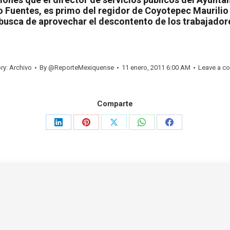
 Fuentes, es primo del regidor de Coyotepec Maurilio
usca de aprovechar el descontento de los trabajadores
ry:
Archivo
By
@ReporteMexiquense
11 enero, 2011 6:00 AM
Leave a c
Comparte
Share
Share
Share
Share
Share
on
on
on
on
on
LinkedIn
Pinterest
X
WhatsApp
Facebook