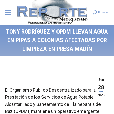
Buscar
Search:
TONY RODRÍGUEZ Y OPDM LLEVAN AGUA
EN PIPAS A COLONIAS AFECTADAS POR
LIMPIEZA EN PRESA MADÍN
Jun
28
El Organismo Público Descentralizado para la
2023
Prestación de los Servicios de Agua Potable,
Alcantarillado y Saneamiento de Tlalnepantla de
Baz (OPDM), mantiene un operativo emergente