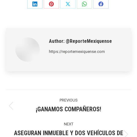
Share
Share
Share
Share
Share
on
on
on
on
on
LinkedIn
Pinterest
X
WhatsApp
Facebook
Author:
@ReporteMexiquense
https://reportemexiquense.com
Post
navigation
PREVIOUS
¡GANAMOS COMPAÑEROS!
Previous
post:
NEXT
ASEGURAN INMUEBLE Y DOS VEHÍCULOS DE