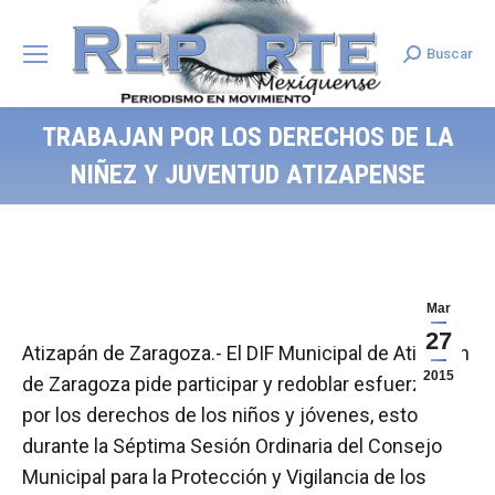
Buscar
Search:
TRABAJAN POR LOS DERECHOS DE LA
NIÑEZ Y JUVENTUD ATIZAPENSE
Mar
27
Atizapán de Zaragoza.- El DIF Municipal de Atizapán
2015
de Zaragoza pide participar y redoblar esfuerzos
por los derechos de los niños y jóvenes, esto
durante la Séptima Sesión Ordinaria del Consejo
Municipal para la Protección y Vigilancia de los