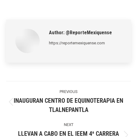
on
on
on
on
on
LinkedIn
Pinterest
X
WhatsApp
Facebook
Author:
@ReporteMexiquense
https://reportemexiquense.com
Post
navigation
PREVIOUS
INAUGURAN CENTRO DE EQUINOTERAPIA EN
Previous
TLALNEPANTLA
post:
NEXT
LLEVAN A CABO EN EL IEEM 4ª CARRERA