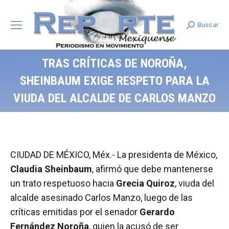
Buscar
Search:
TRAS CRÍTICAS DE NOROÑA,
SHEINBAUM EXIGE RESPETO PARA LA
VIUDA DEL ALCALDE DE CARLOS MANZO
CIUDAD DE MÉXICO, Méx.- La presidenta de México,
Claudia Sheinbaum
, afirmó que debe mantenerse
un trato respetuoso hacia
Grecia Quiroz
, viuda del
alcalde asesinado Carlos Manzo, luego de las
críticas emitidas por el senador
Gerardo
Fernández Noroña
, quien la acusó de ser