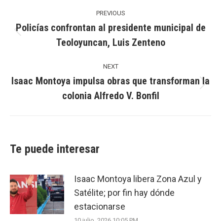
Post
navigation
PREVIOUS
Policías confrontan al presidente municipal de
Previous
Teoloyuncan, Luis Zenteno
post:
NEXT
Isaac Montoya impulsa obras que transforman la
Next
colonia Alfredo V. Bonfil
post:
Te puede interesar
Isaac Montoya libera Zona Azul y
Satélite; por fin hay dónde
estacionarse
10 julio, 2026 10:05 PM