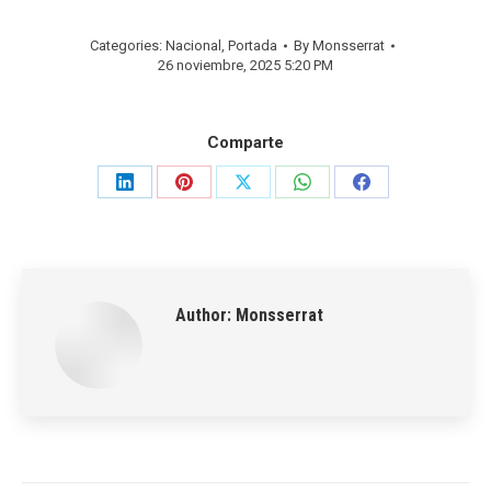
Categories:
Nacional
,
Portada
By
Monsserrat
26 noviembre, 2025 5:20 PM
Comparte
Share
Share
Share
Share
Share
on
on
on
on
on
LinkedIn
Pinterest
X
WhatsApp
Facebook
Author:
Monsserrat