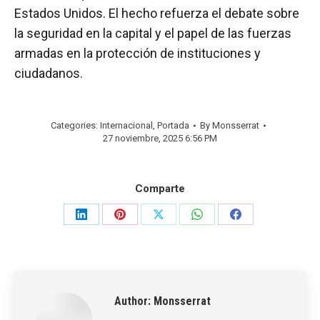
Estados Unidos. El hecho refuerza el debate sobre
la seguridad en la capital y el papel de las fuerzas
armadas en la protección de instituciones y
ciudadanos.
Categories:
Internacional
,
Portada
By
Monsserrat
27 noviembre, 2025 6:56 PM
Comparte
Share
Share
Share
Share
Share
on
on
on
on
on
LinkedIn
Pinterest
X
WhatsApp
Facebook
Author:
Monsserrat