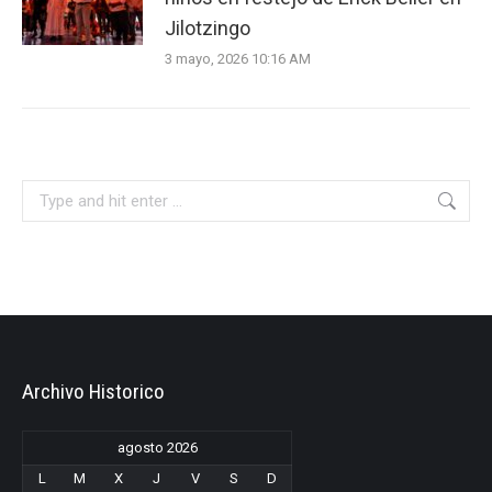
Jilotzingo
3 mayo, 2026 10:16 AM
Search:
Archivo Historico
agosto 2026
L
M
X
J
V
S
D