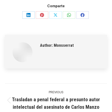
Comparte
Share
Share
Share
Share
Share
on
on
on
on
on
LinkedIn
Pinterest
X
WhatsApp
Facebook
Author:
Monsserrat
Post
navigation
PREVIOUS
Trasladan a penal federal a presunto autor
Previous
intelectual del asesinato de Carlos Manzo
post: