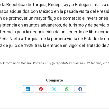
 la República de Turquía, Recep Tayyip Erdoğan , realiza u
sos adquiridos con México en la pasada visita del Presi
fin de promover un mayor flujo de comercio e inversiones
istencia en asuntos aduaneros, de turismo y de servicios
erencia para la negociación de un acuerdo de libre comer
 Peña Nieto a Turquía fue la primera visita de Estado de 
2 de julio de 1928 tras la entrada en vigor del Tratado 
s:
Información General
,
Portada
By
@ReporteMexiquense
12 febrero, 201
Comparte
Share
Share
Share
Share
Share
on
on
on
on
on
LinkedIn
Pinterest
X
WhatsApp
Facebook