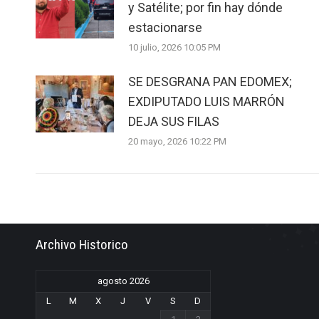
y Satélite; por fin hay dónde
estacionarse
10 julio, 2026 10:05 PM
SE DESGRANA PAN EDOMEX;
EXDIPUTADO LUIS MARRÓN
DEJA SUS FILAS
20 mayo, 2026 10:22 PM
Archivo Historico
agosto 2026
L
M
X
J
V
S
D