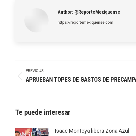
Author:
@ReporteMexiquense
https://reportemexiquense.com
Post
navigation
PREVIOUS
APRUEBAN TOPES DE GASTOS DE PRECAMP
Previous
post:
Te puede interesar
Isaac Montoya libera Zona Azul