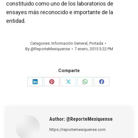
constituido como uno de los laboratorios de
ensayes más reconocido e importante de la
entidad.
Categories:
Información General
,
Portada
By
@ReporteMexiquense
7 enero, 2015 3:22 PM
Comparte
Share
Share
Share
Share
Share
on
on
on
on
on
LinkedIn
Pinterest
X
WhatsApp
Facebook
Author:
@ReporteMexiquense
https://reportemexiquense.com