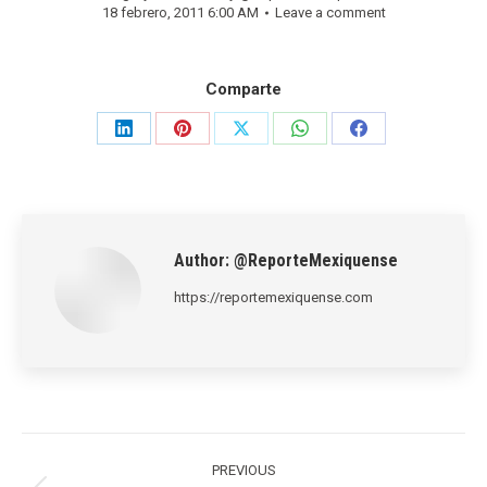
18 febrero, 2011 6:00 AM
Leave a comment
Comparte
Share
Share
Share
Share
Share
on
on
on
on
on
LinkedIn
Pinterest
X
WhatsApp
Facebook
Author:
@ReporteMexiquense
https://reportemexiquense.com
Post
navigation
PREVIOUS